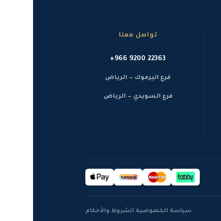
تواصل معنا
+966 9200 22363
فرع اليرموك — الرياض
فرع السويدي — الرياض
·
سياسة الخصوصية
الشروط والأحكام