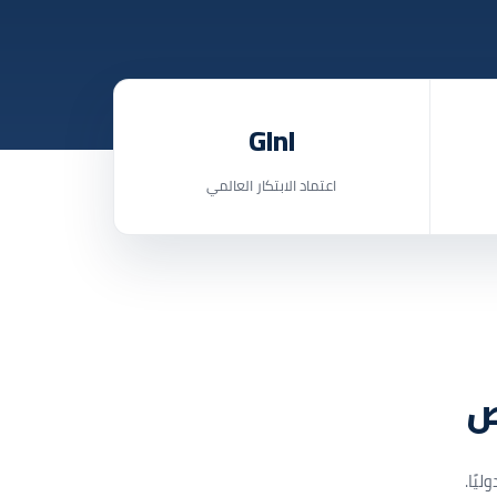
GInI
اعتماد الابتكار العالمي
ص
يًا.