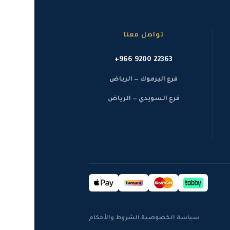
تواصل معنا
+966 9200 22363
فرع اليرموك — الرياض
فرع السويدي — الرياض
·
سياسة الخصوصية
الشروط والأحكام