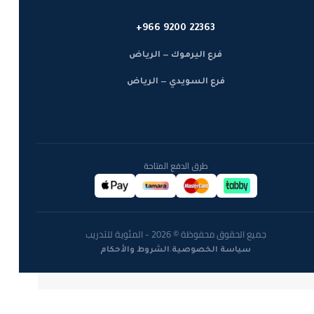
+966 9200 22363
فرع اليرموك — الرياض
فرع السويدي — الرياض
طرق الدفع المتاحة
جميع الحقوق محفوظة © 2026 - المئوية للتدريب
·
سياسة الخصوصية
الشروط والأحكام