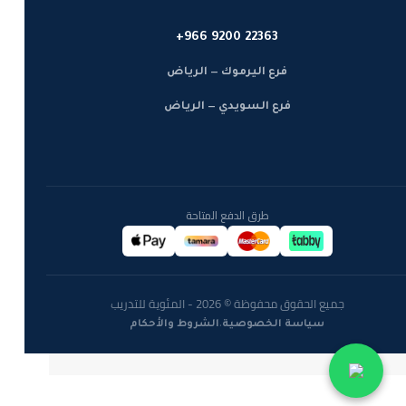
+966 9200 22363
فرع اليرموك — الرياض
فرع السويدي — الرياض
طرق الدفع المتاحة
جميع الحقوق محفوظة © 2026 - المئوية للتدريب
·
سياسة الخصوصية
الشروط والأحكام