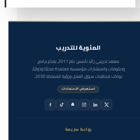
المئوية للتدريب
معهد تدريبي رائد تأسس عام 2011، يقدّم برامج
ودبلومات واستشارات مؤسسية معتمدة محليًا ودوليًا،
تواكب متطلبات سوق العمل ورؤية المملكة 2030.
استعرض الاعتمادات
روابط سريعة