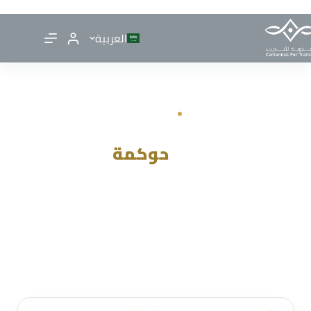
العربية
دورة معتمدة
COBIT® 2019 Foundation
أساسيات
حوكمة
تقنية
المعلومات
دورة تأسيسية تسلّط الضوء على إطار عمل COBIT العالمي لحوكمة
وإدارة تقنية المعلومات في المنشآت، مما يساعد على ربط
الأهداف التقنية بالأهداف الاستراتيجية للمنظمة.