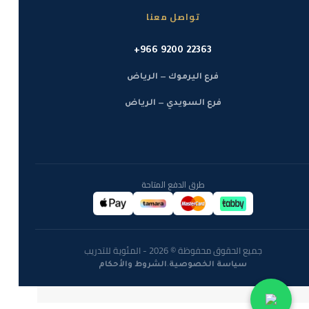
تواصل معنا
+966 9200 22363
فرع اليرموك — الرياض
فرع السويدي — الرياض
طرق الدفع المتاحة
جميع الحقوق محفوظة © 2026 - المئوية للتدريب
·
سياسة الخصوصية
الشروط والأحكام