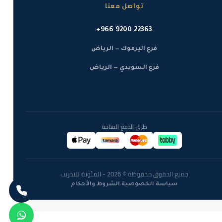
تواصل معنا
+966 9200 22363
فرع اليرموك — الرياض
فرع السويدي — الرياض
طرق الدفع المتاحة
جميع الحقوق محفوظة © 2026 - المئوية للتدريب
·
سياسة الخصوصية
الشروط والأحكام