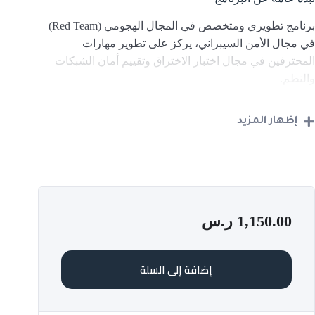
برنامج تطويري ومتخصص في المجال الهجومي (Red Team)
في مجال الأمن السيبراني، يركز على تطوير مهارات
المحترفين في مجال اختبار الاختراق وتقييم أمان الشبكات
والنظم.
❖ تحديد نطاق الحماية للمنشأة ومتطلباتها.
إظهار المزيد
❖ تحديد قواعد الارتباط داخل المنشأة.
❖ جمع المعلومات الخاصة بالهدف المراد اختبار أمانه داخل
المنشأة.
1,150.00
ر.س
❖ تقييم نقاط الضعف المادية داخل المنشأة.
إضافة إلى السلة
❖ إعداد فحص الثغرات التقنية للمنشأة.
❖ مسح وتحليل نقاط الضعف المحتملة للمنشأة.