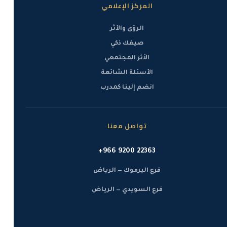
المركز الإعلامي
❖ اكتشاف الثغرات واستخدام تقنيات الاستغلال لاستهداف
الأنظمة والخدمات.
الرؤى والأثر
صيفك ذكي
❖ كتابة تقارير دقيقة حول الثغرات المكتشفة والتهديدات
المحتملة.
الأثر المجتمعي
الأسئلة الشائعة
❖ التكيف مع بيئات مختلفة مثل الشبكات، الأنظمة السحابية،
انضم إلينا كمدرب
وتطبيقات الويب.
رسوم البرنامج
تواصل معنا
رسوم البرنامج:
1,150 ريال سعودي
+966 9200 22363
خدمة التقسيط:
في حال الرغبة تتوفر خدمة القسط الشهري
فرع اليرموك — الرياض
عن طريق تمارا أو تابي.
فرع السويدي — الرياض