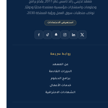
معهد تدريبي رائد تأسس عام 2011، يقدّم برامج
معلومات التدريب الأساسية
ودبلومات واستشارات مؤسسية معتمدة محليًا ودوليًا،
مدة التدريب:
15 يوم
تواكب متطلبات سوق العمل ورؤية المملكة 2030.
عدد الساعات التدريبية:
30 ساعة
استعرض الاعتمادات
مزايا البرنامج
❖ حقائب تدريبية وكتب من شركة CompTIA
روابط سريعة
❖ تتضمن الدورة سعر تطبيقات (Labs) عملية من موقع
CompTIA
عن المعهد
الدورات القادمة
❖ سعر مخفض لاختبار الشهادة المهنية العالمية +PenTest من
CompTIA
برامج الدبلوم
خدمات الأعمال
مخرجات البرنامج
الشهادات الاحترافية
❖ تخطيط وتنفيذ اختبارات اختراق فعالة.