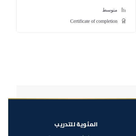
❖ تأمين المسارات الخاصة بالهدف المراد اختبار أمانه داخل
متوسط
المنشأة.
Certificate of completion
❖ اختبار أمان الشبكة المحلية والسحابة الخاصة بالمنشأة.
❖ اختبار الأمان للشبكات اللاسلكية والأجهزة المحمولة داخل
المنشأة.
❖ اختبار أمان الأنظمة المتخصصة للمنشأة.
❖ التواصل أثناء عملية اختبار الاختراق.
❖ تلخيص مكونات التقرير والتوصية بطرق لمعالجة الأخطاء
والثغرات.
المئوية للتدريب
❖ تنفيذ أنشطة تسليم ما بعد التقرير.