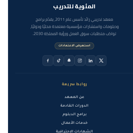
المئوية للتدريب
الهندسية.
إعداد التقارير الهندسية واستخراج المخططات التنفيذية
معهد تدريبي رائد تأسس عام 2011، يقدّم برامج
من البرامج.
ودبلومات واستشارات مؤسسية معتمدة محليًا ودوليًا،
تواكب متطلبات سوق العمل ورؤية المملكة 2030.
مزايا التدريب
إعداد شامل للاختبار لضمان تحقيق أفضل النتائج.
استعرض الاعتمادات
مدربون محترفون ذوو خبرة عملية واسعة في المجال.
محتوى تدريبي محدث وفق أحدث المعايير والممارسات.
تطبيقات عملية وتمارين تفاعلية لتعزيز الفهم
والاستيعاب.
روابط سريعة
إمكانية الوصول إلى المواد التدريبية في أي وقت.
دعم واستشارات من الخبراء حتى بعد انتهاء التدريب
عن المعهد
الدورات القادمة
برامج الدبلوم
خدمات الأعمال
الشهادات الاحترافية