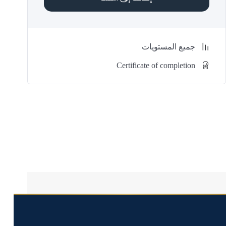
للمباني.
تصميم الأساسات والبلاطات الخرسانية وفقاً للمعايير
العالمية.
إعداد التقارير الهندسية وتفسير نتائج التحليل والتصميم.
جميع المستويات
تعزيز مهارات المهندسين في استخدام الأدوات المتقدمة
لتحقيق تصاميم فعالة.
Certificate of completion
محاور الدورة
مقدمة في ETABS وSAFE وأهميتهما في التصميم
الإنشائي.
طرق نمذجة وتحليل المنشآت الخرسانية باستخدام
ETABS.
تصميم العناصر الإنشائية (الأعمدة، الكمرات، الجدران
الحاملة).
تحليل وتصميم البلاطات والأساسات باستخدام SAFE.
دراسة الأحمال وتأثير الزلازل والرياح على المنشآت
الخرسانية.
تطبيقات عملية على مشاريع واقعية وتحليل النتائج