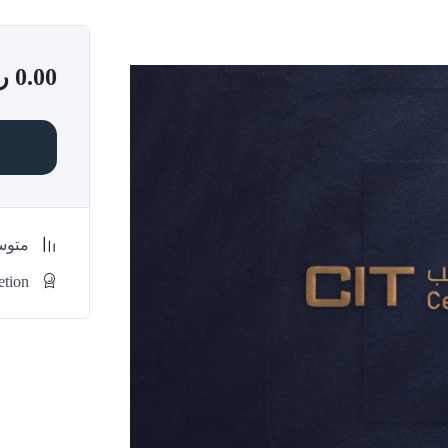
0.00
ر
متو
etion