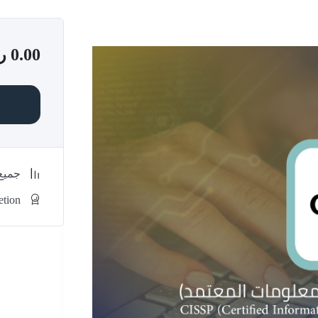
0.00
ر
جميع
etion