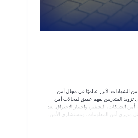
عد CISSP (Certified Information Systems Security Professional) من الشهادات الأبرز عالميًا في مجال أمن
ISC)². تهدف هذه الدورة إلى تزويد المتدربين بفهم عميق لمجالات أمن
 أمن الشبكات، التشفير، واختبار الاختراق. تعد
مثل مديري أمن المعلومات، ومستشاري الأمن،