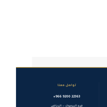
تواصل معنا
+966 9200 22363
فرع اليرموك — الرياض