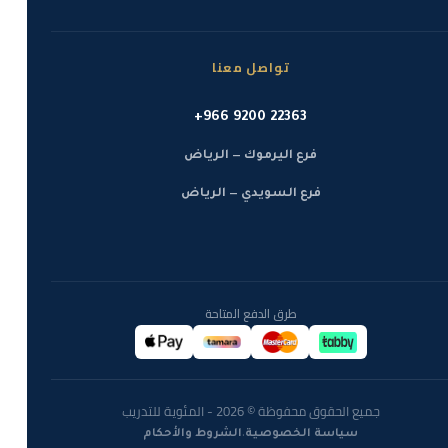
تواصل معنا
+966 9200 22363
فرع اليرموك — الرياض
فرع السويدي — الرياض
طرق الدفع المتاحة
جميع الحقوق محفوظة © 2026 - المئوية للتدريب
·
سياسة الخصوصية
الشروط والأحكام