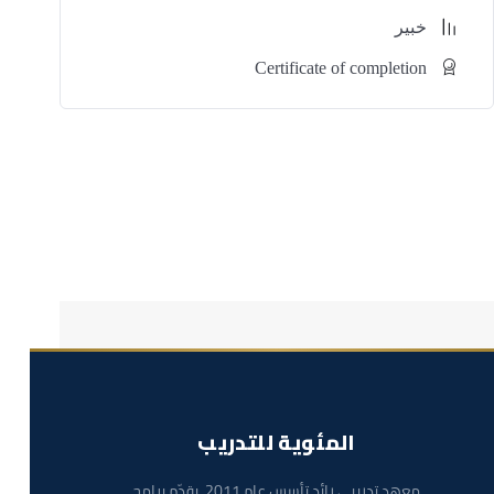
أدوار ومسؤوليات مدير الابتكار
خبير
Certificate of completion
قيادة وبناء فرق الابتكار
الابتكار الداخلي وتعزيز المشاركة المؤسسية
الابتكار المفتوح
سرد قصص الابتكار
تقييم واختيار الأفكار
المزايا
كن مفكرًا ابتكاريًا
المئوية للتدريب
ستتعرف على مفهوم الابتكار ودوره في تطوير الأعمال
وتحقيق النمو المستدام. كما ستتعلم طرقًا جديدة للتفكير في
معهد تدريبي رائد تأسس عام 2011، يقدّم برامج