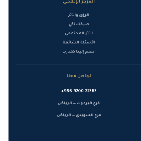
المركز الإعلامي
ستطوّر شغفًا مستمرًا بابتكار طرق جديدة لتقديم قيمة حقيقية
الرؤى والأثر
وتجارب مميزة للعملاء. كما ستتعلم كيفية تصميم حلول
صيفك ذكي
مستقبلية قادرة على المنافسة في السوق، والدفاع عنها داخل
الأثر المجتمعي
المؤسسة، وخلق قيمة جديدة تحفّز الطلب.
الأسئلة الشائعة
انضم إلينا كمدرب
تواصل معنا
+966 9200 22363
فرع اليرموك — الرياض
فرع السويدي — الرياض