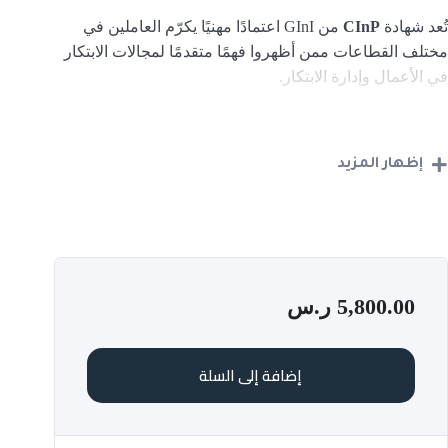
تُعد شهادة
CInP
من GInI اعتمادًا مهنيًا يكرّم العاملين في
مختلف القطاعات ممن أظهروا فهمًا متقدمًا لمجالات الابتكار
في الأعمال وإدارة الابتكار.
وتؤكد هذه الشهادة امتلاك الحاصل عليها للمعرفة والمهارات
الأساسية في أدوات وأساليب الابتكار، والتي تشمل:
إظهار المزيد
البحث وتحليل البيانات واستخلاص الرؤى
توليد الأفكار والعصف الذهني ومنهجية الابتكار الاختراقي من
GInI
5,800.00
ر.س
التفكير التصميمي
إضافة إلى السلة
هيكلة وإدارة مشاريع الابتكار
نظام GInI لإدارة الابتكار