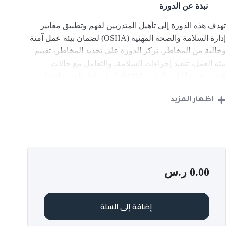
نبذة عن الدورة
تهدف هذه الدورة إلى تأهيل المتدربين لفهم وتطبيق معايير
إدارة السلامة والصحة المهنية (OSHA) لضمان بيئة عمل آمنة
وخالية من المخاطر. تركز الدورة على تحديد المخاطر، تقييم
بيئة العمل، تنفيذ إجراءات السلامة، والتعامل مع حالات
الطوارئ وفقًا لمتطلبات OSHA. كما تتناول الدورة أفضل
الممارسات لحماية العمال والامتثال للمعايير التنظيمية
إظهار المزيد
المعتمدة دوليًا.
أهداف الدورة
التعرف على معايير ولوائح OSHA لحماية بيئة العمل.
تحليل المخاطر المهنية وتطبيق إجراءات التحكم في
0.00
ر.س
المخاطر.
تطبيق إجراءات السلامة في مواقع العمل وتقليل
الإصابات المحتملة.
إضافة إلى السلة
التعرف على معدات الوقاية الشخصية (PPE)
واستخدامها بالشكل الصحيح.