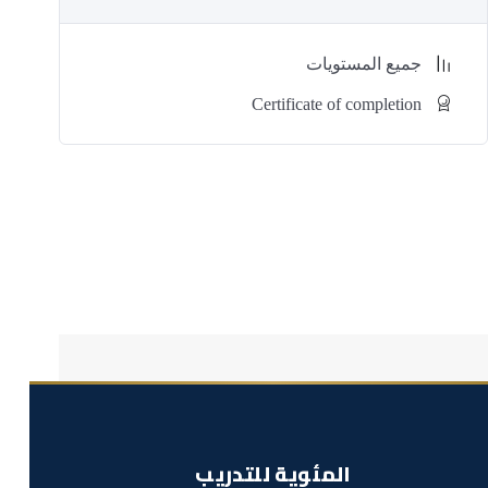
تطوير استراتيجيات التعامل مع الطوارئ والإسعافات
الأولية.
جميع المستويات
تنفيذ برامج التفتيش والسلامة وفق معايير OSHA.
تعزيز ثقافة السلامة المهنية داخل المؤسسات.
Certificate of completion
محاور الدورة
مقدمة إلى معايير : OSHA أهمية السلامة والصحة
المهنية في بيئة العمل.
تحديد المخاطر المهنية: المخاطر الفيزيائية، الكيميائية،
والبيولوجية.
إجراءات التحكم في المخاطر: تقنيات الوقاية وحماية
العمال.
معدات الوقاية الشخصية (PPE): الأنواع، الاستخدام،
ومتطلبات السلامة.
الإجراءات الطارئة والإسعافات الأولية: خطط الطوارئ
والاستجابة للحوادث.
المئوية للتدريب
برامج التفتيش والتدقيق: تنفيذ لوائح OSHA والامتثال