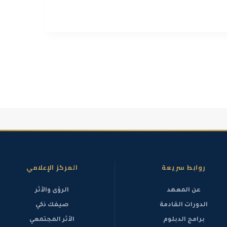
من خلال إتقان أساسيات اللغة الإنجليزية وأدوات
روابط سريعة
المركز الإعلامي
لعامة للتدريب التقني والمهني ، وتصدر الشهادات
عن المعهد
الرؤى والأثر
الدورات القادمة
صيفك ذكي
برامج الدبلوم
الأثر المجتمعي
دة المعتمدة ولا يسمح بتأجيلها أو تجزئتها بعد البدء