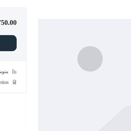
750.00
متو
etion