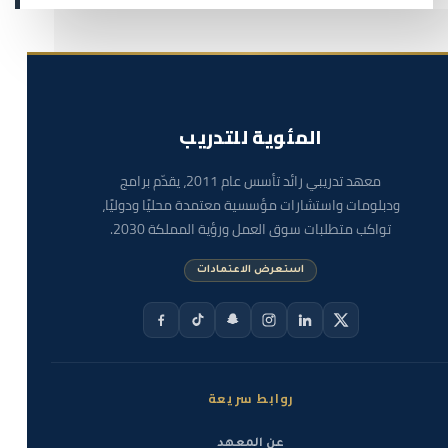
المئوية للتدريب
معهد تدريبي رائد تأسس عام 2011، يقدّم برامج
ودبلومات واستشارات مؤسسية معتمدة محليًا ودوليًا،
تواكب متطلبات سوق العمل ورؤية المملكة 2030.
استعرض الاعتمادات
روابط سريعة
عن المعهد