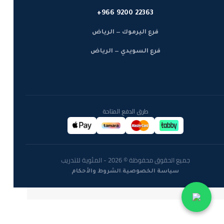
+966 9200 22363
فرع اليرموك — الرياض
فرع السويدي — الرياض
طرق الدفع المتاحة
جميع الحقوق محفوظة © 2026 - المئوية للتدريب
·
سياسة الخصوصية
الشروط والأحكام