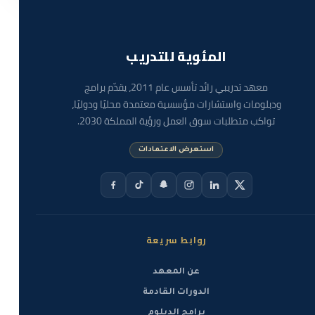
المئوية للتدريب
معهد تدريبي رائد تأسس عام 2011، يقدّم برامج
ودبلومات واستشارات مؤسسية معتمدة محليًا ودوليًا،
تواكب متطلبات سوق العمل ورؤية المملكة 2030.
استعرض الاعتمادات
روابط سريعة
عن المعهد
الدورات القادمة
برامج الدبلوم