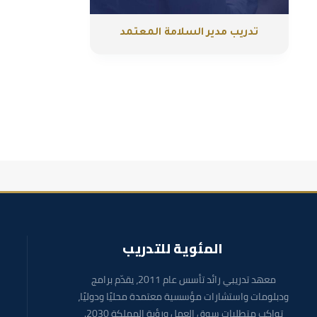
تدريب مدير السلامة المعتمد
المئوية للتدريب
معهد تدريبي رائد تأسس عام 2011، يقدّم برامج
ودبلومات واستشارات مؤسسية معتمدة محليًا ودوليًا،
تواكب متطلبات سوق العمل ورؤية المملكة 2030.