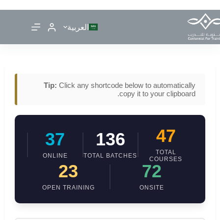
العربية
Tip:
Click any shortcode below to automatically
copy it to your clipboard.
47
37
136
TOTAL
ONLINE
TOTAL BATCHES
COURSES
23
72
OPEN TRAINING
ONSITE