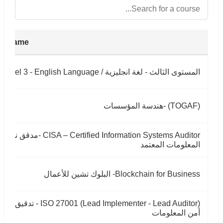
se Name
المستوى الثالث - لغة انجليزية / Level 3 - English Language
(TOGAF) -ﻫﻨﺪﺳﺔ اﻟﻤﺆﺳﺴﺎت
CISA – Certified Information Systems Auditor -ﻣﺪﻗﻖ ﻧﻈﻢ
اﻟﻤﻌﻠﻮﻣﺎت اﻟﻤﻌﺘﻤﺪ
Blockchain for Business- اﻟﺒﻠﻮك ﺗﺸﻴﻦ ﻟﻸﻋﻤﺎل
ISO 27001 (Lead Implementer - Lead Auditor
أﻣﻦ اﻟﻤﻌﻠﻮﻣﺎت