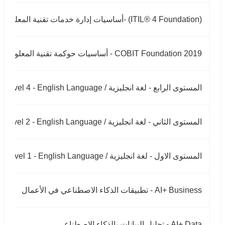
(ITIL® 4 Foundation) -أﺳﺎﺳﻴﺎت إدارة ﺧﺪﻣﺎت ﺗﻘﻨﻴﺔ اﻟﻤﻌﻠﻮﻣﺎت
COBIT Foundation 2019 - أﺳﺎﺳﻴﺎت ﺣﻮﻛﻤﺔ ﺗﻘﻨﻴﺔ اﻟﻤﻌﻠﻮﻣﺎت
المستوى الرابع - لغة انجليزية / Level 4 - English Language
المستوى الثاني - لغة انجليزية / Level 2 - English Language
المستوى الاول - لغة انجليزية / Level 1 - English Language
AI+ Business - تطبيقات الذكاء الاصطناعي في الأعمال
AI+ Data - تحليل البيانات بالذكاء الاصطناعي