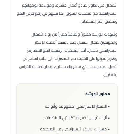
الأعمال على تطوير نماذج أعمال مبتكرة، ومواءمة توجهاتهم
الاستراتيجية مع متطلبات السوق، بما يسهم في رفع فرص النمو
وتحقيق الأثر المستدام.
وشهدت الورشة حضوراً وتفاعلاً مميزاً من رواد الأعمال
والمهتمين بمجال الابتكار، حيث ناقشت أهمية الابتكار
الاستراتيجي باعتباره أحد الممكنات الرئيسية لنمو المشاريع
وتعزيز قدرتها على التكيف مع المتغيرات، إلى جانب استعراض
أفضل الممارسات التي تدعم بناء مشاريع ابتكارية قابلة للقياس
والتطوير.
محاور الورشة
• الابتكار الاستراتيجي: مفهومه وأنواعه
• آليات قياس نضج الابتكار في المنظمات
• مسارات الابتكار الاستراتيجي في المنظمة