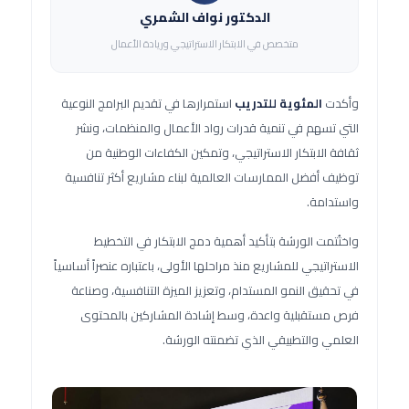
الدكتور نواف الشمري
متخصص في الابتكار الاستراتيجي وريادة الأعمال
وأكدت
المئوية للتدريب
استمرارها في تقديم البرامج النوعية
التي تسهم في تنمية قدرات رواد الأعمال والمنظمات، ونشر
ثقافة الابتكار الاستراتيجي، وتمكين الكفاءات الوطنية من
توظيف أفضل الممارسات العالمية لبناء مشاريع أكثر تنافسية
واستدامة.
واختُتمت الورشة بتأكيد أهمية دمج الابتكار في التخطيط
الاستراتيجي للمشاريع منذ مراحلها الأولى، باعتباره عنصراً أساسياً
في تحقيق النمو المستدام، وتعزيز الميزة التنافسية، وصناعة
فرص مستقبلية واعدة، وسط إشادة المشاركين بالمحتوى
العلمي والتطبيقي الذي تضمنته الورشة.