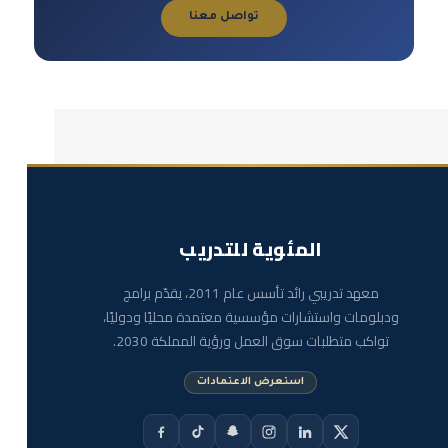
تواصل معنا
المئوية للتدريب
معهد تدريبي رائد تأسس عام 2011، يقدّم برامج
ودبلومات واستشارات مؤسسية معتمدة محليًا ودوليًا،
تواكب متطلبات سوق العمل ورؤية المملكة 2030.
استعرض الاعتمادات