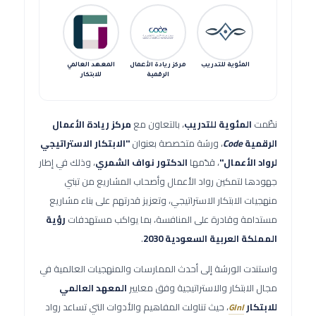
المئوية للتدريب
مركز ريادة الأعمال
المعهد العالمي
الرقمية
للابتكار
نظّمت
المئوية للتدريب
، بالتعاون مع
مركز ريادة الأعمال
الرقمية
Code
، ورشة متخصصة بعنوان
"الابتكار الاستراتيجي
لرواد الأعمال"
، قدّمها
الدكتور نواف الشمري
، وذلك في إطار
جهودها لتمكين رواد الأعمال وأصحاب المشاريع من تبني
منهجيات الابتكار الاستراتيجي، وتعزيز قدرتهم على بناء مشاريع
مستدامة وقادرة على المنافسة، بما يواكب مستهدفات
رؤية
المملكة العربية السعودية 2030
.
واستندت الورشة إلى أحدث الممارسات والمنهجيات العالمية في
مجال الابتكار والاستراتيجية وفق معايير
المعهد العالمي
للابتكار
، حيث تناولت المفاهيم والأدوات التي تساعد رواد
GInI