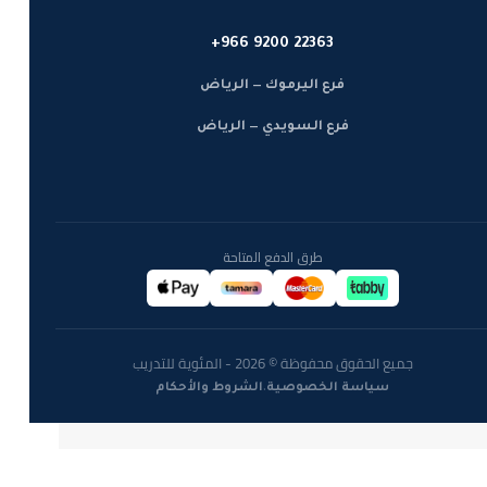
+966 9200 22363
فرع اليرموك — الرياض
فرع السويدي — الرياض
طرق الدفع المتاحة
جميع الحقوق محفوظة © 2026 - المئوية للتدريب
·
سياسة الخصوصية
الشروط والأحكام