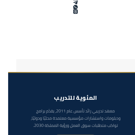
المئوية للتدريب
معهد تدريبي رائد تأسس عام 2011، يقدّم برامج
ودبلومات واستشارات مؤسسية معتمدة محليًا ودوليًا،
تواكب متطلبات سوق العمل ورؤية المملكة 2030.