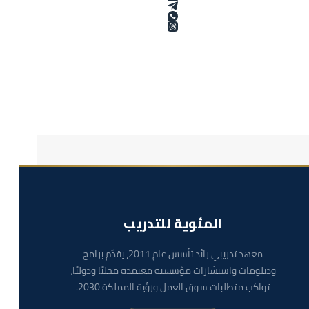
المئوية للتدريب
معهد تدريبي رائد تأسس عام 2011، يقدّم برامج
ودبلومات واستشارات مؤسسية معتمدة محليًا ودوليًا،
تواكب متطلبات سوق العمل ورؤية المملكة 2030.