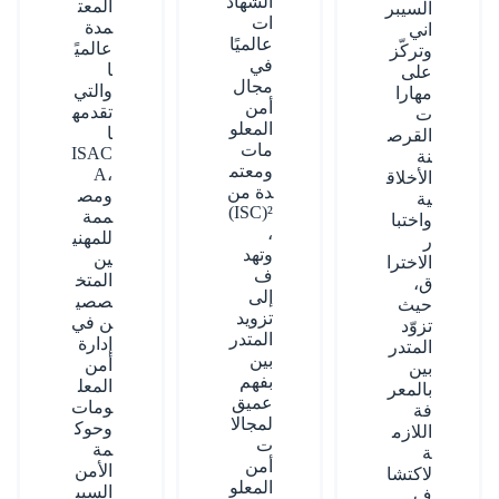
الشهاد
المعت
السيبر
ات
مدة
اني
عالميًا
عالميً
وتركّز
في
ا
على
مجال
والتي
مهارا
أمن
تقدمه
ت
المعلو
ا
القرص
مات
ISAC
نة
ومعتم
A
،
الأخلاق
دة من
ومص
ية
(ISC)²
ممة
واختبا
،
للمهني
ر
وتهد
ين
الاخترا
ف
المتخ
ق،
إلى
صصي
حيث
تزويد
ن في
تزوّد
المتدر
إدارة
المتدر
بين
أمن
بين
بفهم
المعل
بالمعر
عميق
ومات
فة
لمجالا
وحوك
اللازم
ت
مة
ة
أمن
الأمن
لاكتشا
المعلو
السيب
ف