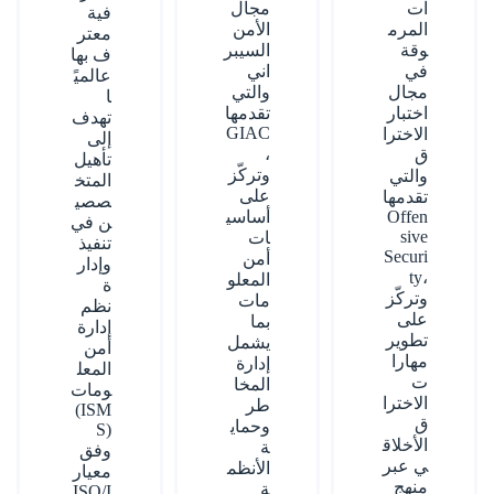
ات
مجال
فية
المرم
الأمن
معتر
وقة
السيبر
ف بها
في
اني
عالميً
مجال
والتي
ا
اختبار
تقدمها
تهدف
GIAC
الاخترا
إلى
،
ق
تأهيل
وتركّز
والتي
المتخ
على
تقدمها
صصي
Offen
أساسي
ن في
sive
ات
تنفيذ
Securi
أمن
وإدار
ty
،
المعلو
ة
وتركّز
مات
نظم
على
بما
إدارة
تطوير
يشمل
أمن
مهارا
إدارة
المعل
ت
المخا
ومات
الاخترا
طر
(ISM
ق
وحماي
S)
الأخلاق
ة
وفق
ي عبر
الأنظم
معيار
منهج
ة
ISO/I