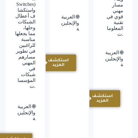
Switches)
مسار
واستكشا
مهني
ف أعطال
قوي في
🌐 العربية
الشبكات
تقنية
والإنجليزي
وحلها،
المعلوما
ة
مما يجعلها
ت.
مناسبة
للراغبين
في تطوير
🌐 العربية
مسارهم
والإنجليزي
استكشف
المهني
ة
المزيد
في
شبكات
المؤسسا
ت.
استكشف
المزيد
🌐 العربية
والإنجليزي
ة