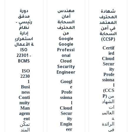
مهندس
دورة
شهادة
أمان
مدقق
المحترف
السحابة
رئيسي –
المعتمد
المحترف
نظام
في أمن
من
إدارة
السحابة
Google
استمراري
(CCSP)
Google
ة الأعمال
Certif
ISO
Professi
ied
22301 –
onal
Cloud
BCMS
Cloud
Secur
Security
ity
ISO
Engineer
Profe
2230
ssiona
1
Googl
l
Busi
e
(CCS
ness
Profe
من
P)
Conti
ssiona
الشهاد
nuity
l
ات
Man
Cloud
العالمي
agem
Secur
ة
ent
ity
الرائدة
Engin
تمكّن
eer
في
المتد