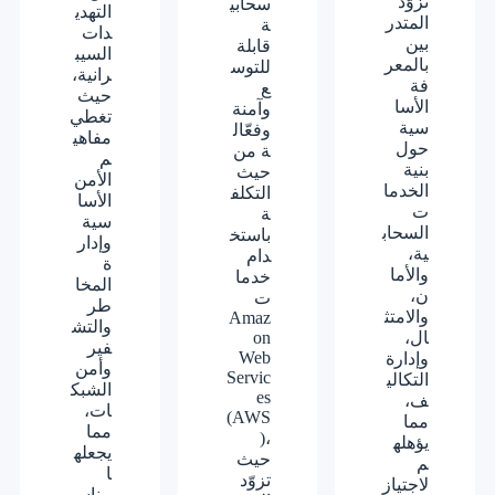
تزوّد
سحابي
التهدي
المتدر
ة
دات
بين
قابلة
السيب
بالمعر
للتوس
رانية،
فة
ع
حيث
الأسا
وآمنة
تغطي
سية
وفعّال
مفاهي
حول
ة من
م
بنية
حيث
الأمن
الخدما
التكلف
الأسا
ت
ة
سية
السحاب
باستخ
وإدار
ية،
دام
ة
والأما
خدما
المخا
ن،
ت
طر
والامتث
Amaz
والتش
ال،
on
فير
Web
وإدارة
وأمن
Servic
التكالي
الشبك
es
ف،
ات،
(AWS
مما
مما
)،
يؤهله
يجعله
حيث
م
ا
تزوّد
لاجتياز
مناسب