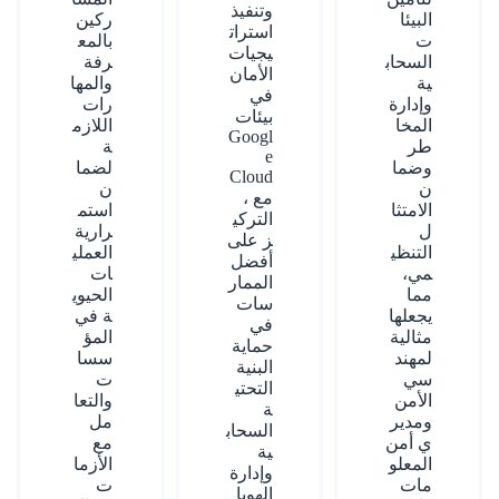
وتنفيذ
البيئا
ركين
استرات
ت
بالمع
يجيات
السحاب
رفة
الأمان
ية
والمها
في
وإدارة
رات
بيئات
المخا
اللازم
Googl
طر
ة
e
وضما
لضما
Cloud
ن
ن
، مع
الامتثا
استم
التركي
ل
رارية
ز على
التنظي
العملي
أفضل
مي،
ات
الممار
مما
الحيوي
سات
يجعلها
ة في
في
مثالية
المؤ
حماية
لمهند
سسا
البنية
سي
ت
التحتي
الأمن
والتعا
ة
ومدير
مل
السحاب
ي أمن
مع
ية
المعلو
الأزما
وإدارة
مات
ت
الهويا