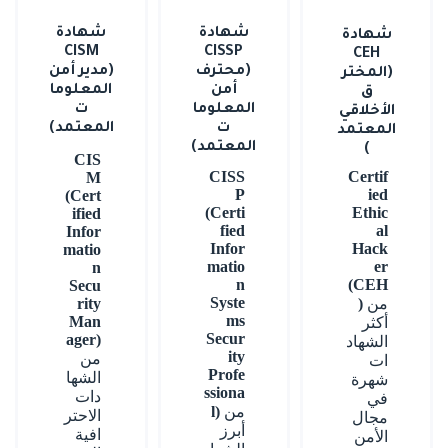
شهادة
شهادة
شهادة
CISM
CISSP
CEH
(محترف
(مدير أمن
(المختر
أمن
المعلوما
ق
المعلوما
ت
الأخلاقي
ت
المعتمد)
المعتمد
المعتمد)
)
CIS
CISS
Certif
M
P
ied
(Cert
(Certi
Ethic
ified
fied
al
Infor
Infor
Hack
matio
matio
er
n
n
(CEH
Secu
Syste
من
)
rity
ms
Man
أكثر
Secur
ager)
الشهاد
ity
من
ات
Profe
الشها
شهرة
ssiona
دات
في
من
l)
الاحتر
مجال
أبرز
افية
الأمن