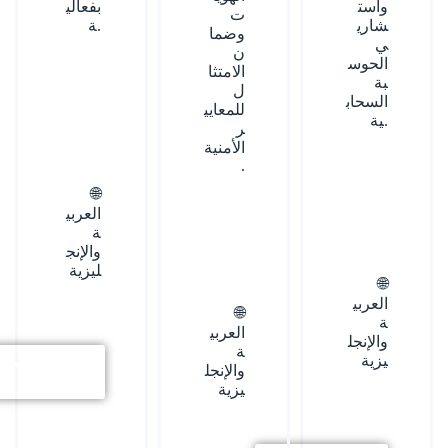
واست
بفعالي
ت
شاري
ة.
وضما
ي
ن
الحوس
الامتثا
بة
ل
السحاب
للمعايي
ية.
ر
الأمنية
.
🌐
العربي
ة
والإنج
ليزية
🌐
العربي
🌐
ة
العربي
والإنجل
ة
يزية
استكشف
والإنجل
المزيد
يزية