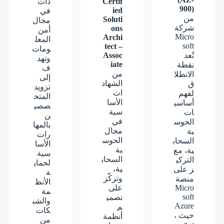
Certif
دات
900)
ied
في
من
Soluti
مجال
شركة
ons
أمن
Micro
Archi
المعل
soft
tect –
ومات
تُعد
Assoc
وتهد
iate
نقطة
ف
من
الانطلا
إلى
الشهاد
ق
تزويد
ات
لفهم
المتخ
الأسا
أساسي
صصي
سية
ات
ن
في
الحوس
بالمها
مجال
بة
رات
الحوس
السحاب
الأسا
بة
ية، مع
سية
السحاب
التركي
لحماي
ية،
ز على
ة
وتركّز
منصة
الأنظ
Micro
على
مة
soft
تصمي
والشب
Azure
م
كات
، حيث
أنظمة
من