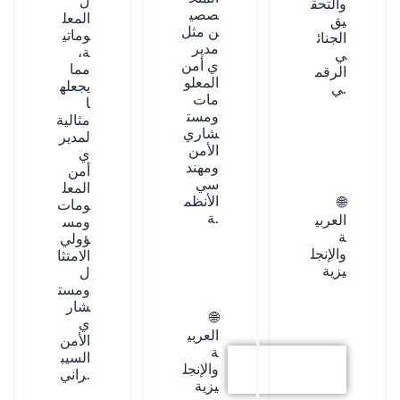
ل
والتحق
صصي
المعل
يق
ن مثل
وماتي
الجنائ
مدير
ة،
ي
ي أمن
مما
الرقم
المعلو
يجعله
ي.
مات
ا
ومست
مثالية
شاري
لمدير
الأمن
ي
ومهند
أمن
سي
المعل
الأنظم
🌐
ومات
ة.
العربي
ومس
ة
ؤولي
والإنجل
الامتثا
يزية
ل
ومست
شار
🌐
ي
العربي
الأمن
ة
السيب
استكشف
والإنجل
راني.
المزيد
يزية