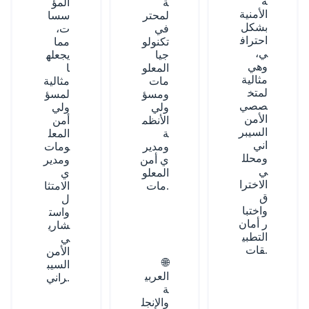
ة
ة
المؤ
الأمنية
لمحتر
سسا
بشكل
في
ت،
احتراف
تكنولو
مما
ي،
جيا
يجعله
وهي
المعلو
ا
مثالية
مات
مثالية
لمتخ
ومسؤ
لمسؤ
صصي
ولي
ولي
الأمن
الأنظم
أمن
السيبر
ة
المعل
اني
ومدير
ومات
ومحلل
ي أمن
ومدير
ي
المعلو
ي
الاخترا
مات.
الامتثا
ق
ل
واختبا
واست
ر أمان
شاري
التطبي
ي
قات.
الأمن
🌐
السيب
العربي
راني.
ة
والإنجل