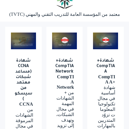
معتمد من المؤسسة العامة للتدريب التقني والمهني (TVTC)
شهادة+
شهادة+
شهادة
CCNA
CompTIA
CompTIA
A
Network
(مساعد
CompTI
CompTI
شبكات
A
A A+
معتمد
Network
شهادة
من
من
+
أساسية
سيسكو
الشهادات
في مجال
)
المهمة
تكنولوجيا
CCNA
في مجال
المعلوما
من
الشبكات،
ت تزوّد
الشهادات
وتهدف
المتدربين
المرموقة
إلى تزويد
بالمهارات
في مجال