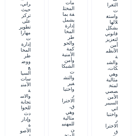
مات
راني،
الثغرا
المختل
حيث
ت
فة بما
تركز
واستغ
يشمل
على
لالها
إدارة
تطوير
بشكل
المخا
مهارا
قانوني
طر
ت
لتعزيز
والحو
إدارة
أمن
كمة
المخا
الأنظم
الأمنية
طر
ة
وأمن
ووض
والشب
الشبكا
ع
كات،
ت
السيا
وهي
والتش
سات
مثالية
فير
الأمني
لمتخ
واختبا
ة
صصي
ر
والاس
الأمن
الاخترا
تجابة
السيبر
ق،
للحوا
اني
وهي
دث
واختبا
مثالية
وإدار
ر
للمهنيي
ة
الاخترا
ن
الأصو
ق
المتخ