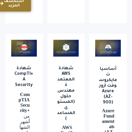
استكشف
المزيد
شهادة
شهادة
أساسيا
+CompTI
AWS
ت
المعتمد
A
مايكروس
ة
Security
وفت ازور
مهندس
Azure
Com
حلول
(AZ-
pTIA
(المستو
900)
Secu
ى
rity+
Azure
المساعد
Fund
من
)
ament
أشهر
als
الشها
AWS
(AZ-