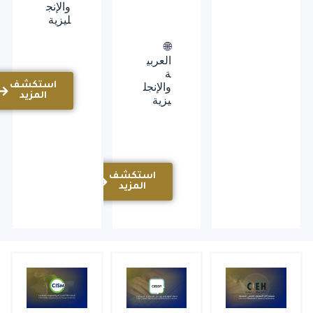
والإنج
ليزية
🌐
العربي
ة
استكشف
والإنجل
المزيد
يزية
استكشف
المزيد