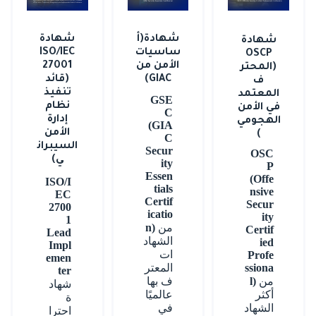
شهادة(أ
شهادة
شهادة
ساسيات
ISO/IEC
OSCP
الأمن من
27001
(المحتر
GIAC)
(قائد
ف
تنفيذ
المعتمد
GSE
نظام
في الأمن
C
إدارة
الهجومي
(GIA
الأمن
)
C
السيبران
Secur
OSC
ي)
ity
P
Essen
(Offe
ISO/I
tials
nsive
EC
Certif
Secur
2700
icatio
ity
1
من
n)
Certif
Lead
الشهاد
ied
Impl
ات
Profe
emen
ssiona
المعتر
ter
من
l)
ف بها
شهاد
أكثر
عالميًا
ة
الشهاد
في
احترا