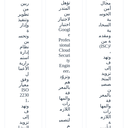
تؤهل
مجال
ربين
المتدر
أمن
من
بين
الحوس
تطوير
لاجتياز
بة
وتنفيذ
اختبار
السحاب
وإدار
Googl
ية
ة
e
ومقدم
وتحس
Profes
ة من
ين
sional
(ISC)²
نظام
Cloud
،
إدارة
Securi
وتهد
استم
ty
ف
رارية
Engin
إلى
الأعما
eer،
تزويد
ل
وتزوّد
المتخ
وفق
هم
صصي
معيار
بالمعر
ن
ISO
فة
بالمعر
2230
والمها
فة
1،
رات
والمها
وتهد
اللازم
رات
ف
ة
اللازم
إلى
لتصمي
ة
تزويد
م
لتأمين
المشا