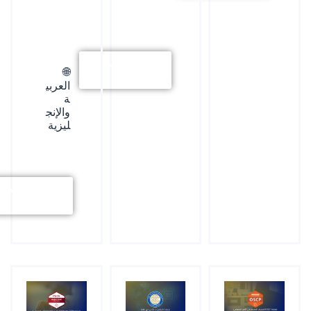
استكشف
🌐
المزيد
العربي
ة
والإنج
ليزية
استكشف
المزيد