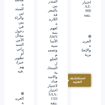
المتدر
اختبار
ة
بين
AZ-
للمبتد
بالمعر
900
ئين
فة
بثقة.
والراغ
اللازم
بين
ة
في
لفهم
دخول
بنية
مجال
🌐
AWS
الأمن
العربي
الأسا
السيب
ة
سية
راني
والإنجل
وتصمي
أو
يزية
م
تطوير
الحلو
خبرات
ل
هم
السحاب
فيه.
ية
والاست
استكشف
عداد
المزيد
لاجتياز
اختبار
🌐
SAA-
العربي
C03
ة
بثقة.