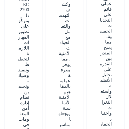
عملي
وكش
EC
قائم
ف
2700
على
التهديد
1،
التحديا
ات
وتركّز
ت
والتعا
على
الحقيق
مل
تطوير
ية،
مع
المهار
مما
الحواد
ات
يمنح
ث
اللازم
المتدر
الأمنية
ة
بين
، مما
لتخطي
القدرة
يوفر
ط
على
معرف
وتنفيذ
تحليل
ة
وصيان
الأنظم
عملية
ة
ة
بالمفا
وتحس
واستغ
هيم
ين
لال
الأمنية
نظام
الثغرا
الأسا
إدارة
ت
سية
أمن
واختبا
ويجعله
المعل
ر
ا
ومات
الحماي
مناسب
في