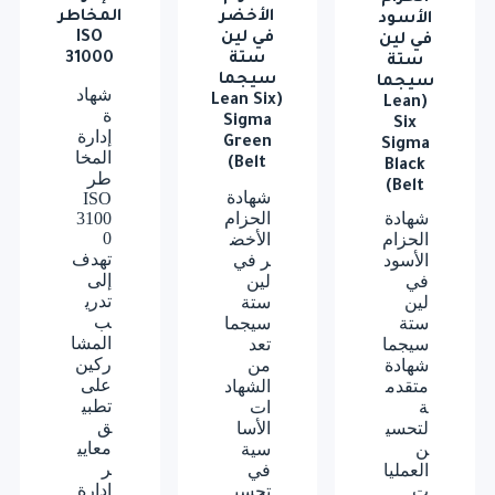
الأخضر
المخاطر
الأسود
في لين
ISO
في لين
ستة
31000
ستة
سيجما
سيجما
شهاد
(Lean Six
(Lean
ة
Sigma
Six
إدارة
Green
Sigma
المخا
Belt)
Black
طر
Belt)
شهادة
ISO
شهادة
الحزام
3100
0
الحزام
الأخض
تهدف
الأسود
ر في
إلى
في
لين
تدري
لين
ستة
ب
ستة
سيجما
المشا
سيجما
تعد
ركين
شهادة
من
على
متقدم
الشهاد
تطبي
ة
ات
ق
لتحسي
الأسا
معايي
ن
سية
ر
العمليا
في
إدارة
ت.
تحسي