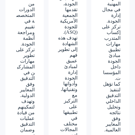
المهنية
الجودة،
من
في مجال
تقدمها
الدورات
إدارة
الجمعية
المتخصص
الجودة.
الأمريكية
ة في
تركز على
للجودة
تقييم
(ASQ).
إكساب
ومراجعة
تهدف هذه
المتدرب
أنظمة
الشهادة
مهارات
الجودة.
إلى تطوير
تطبيق
تركز على
فهم
مبادئ
تطوير
عميق
الجودة
مهارات
لمبادئ
داخل
المشاركي
إدارة
المؤسسا
ن في
الجودة
ت.
التدقيق
وأدواتها
كما تؤهل
وفق
وتقنياتها،
لتنفيذ
المعايير
مع
التدقيق
الدولية.
التركيز
الداخلي
وتهدف
على
وتحليل
لتمكينهم
تطبيقها
نتائجه
من قيادة
في
وفق
عمليات
مختلف
المعايير
التدقيق
المجالات
العالمية.
وضمان