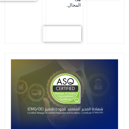
المجال.
استكشف
المزيد