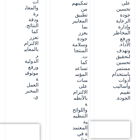
ات
تمكينهم
على
والمعاي
من
تحسين
رة
تطبيق
جودة
ودقة
المعايير
الرعاية
النتائج.
بما
وإدارة
كما
يعزز
المخاطر
تعزز
جودة
ورفع
الالتزام
وسلامة
الأداء.
بالمعايي
المنتجا
وتهدف
ر
ت.
لتحقيق
الدولية
كما
تحسين
ورفع
تساعد
مستمر
موثوقي
المؤس
باستخدام
ة
سات
أدوات
العمل
على
وأساليب
المخبر
الالتزام
تقييم
ي.
بالأنظم
الجودة.
ة
واللوائح
التنظيم
ية
المعتمد
استكشف
استكشف
المزيد
ة في
المزيد
هذا