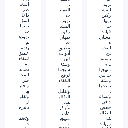
المخا
تزود
ن
طر
المشا
العمليا
داخل
ركين
ت.
المؤ
بمهارا
تزود
سسا
ت
المشا
ت.
قيادة
ركين
تزوده
مشاري
بمهارا
م
ع
ت
بفهم
التحس
تطبيق
عميق
ين
أدوات
لمفاه
باستخ
لين
يم
دام
وستة
تحديد
منهجيا
سيجما
المخا
ت لين
لرفع
طر
وستة
الكفاء
وتحليل
سيجما
ة
.
ها
وتقليل
وتساع
وتقلي
التكالي
د في
ل
ف.
خفض
تأثيره
وتُركّز
التكالي
ا.
على
ف
وتعتم
منهجي
وزيادة
د
ة