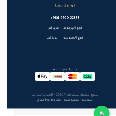
تواصل معنا
+966 9200 22363
فرع اليرموك — الرياض
فرع السويدي — الرياض
طرق الدفع المتاحة
جميع الحقوق محفوظة © 2026 - المئوية للتدريب
·
سياسة الخصوصية
الشروط والأحكام