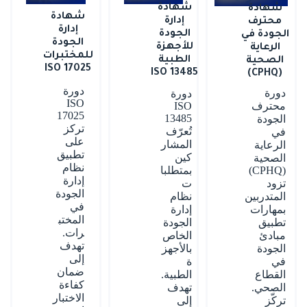
شهادة
شهادة
شهادة
إدارة
محترف
إدارة
الجودة
الجودة في
الجودة
للأجهزة
الرعاية
للمختبرات
الطبية
الصحية
ISO 17025
ISO 13485
(CPHQ)
دورة
دورة
دورة
ISO
ISO
محترف
17025
13485
الجودة
تركز
تُعرّف
في
على
المشار
الرعاية
تطبيق
كين
الصحية
نظام
بمتطلبا
(CPHQ)
إدارة
ت
تزود
الجودة
نظام
المتدربين
في
إدارة
بمهارات
المختب
الجودة
تطبيق
رات.
الخاص
مبادئ
تهدف
بالأجهز
الجودة
إلى
ة
في
ضمان
الطبية.
القطاع
كفاءة
تهدف
الصحي.
الاختبار
إلى
تركّز