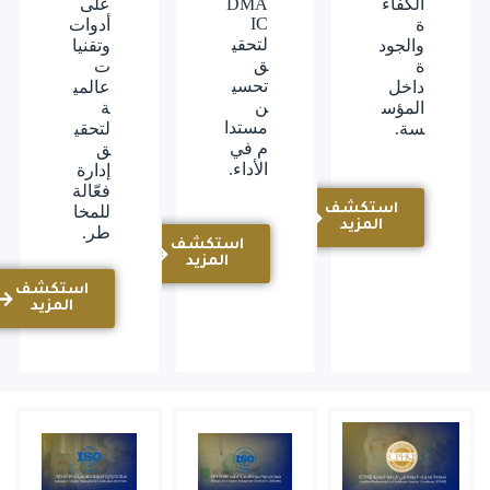
الكفاء
DMA
على
IC
ة
أدوات
لتحقي
والجود
وتقنيا
ق
ة
ت
تحسي
داخل
عالمي
ن
المؤس
ة
مستدا
سة.
لتحقي
م في
ق
الأداء.
إدارة
فعّالة
استكشف
للمخا
المزيد
طر.
استكشف
المزيد
استكشف
المزيد