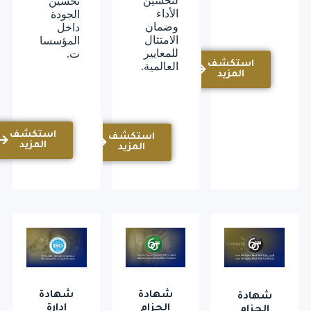
لتحسين
تحسين
الأداء
الجودة
وضمان
داخل
الامتثال
المؤسسا
للمعايير
ت.
استكشف
العالمية.
المزيد
استكشف
استكشف
المزيد
المزيد
شهادة
شهادة
شهادة
الحزام
إدارة
الحزام