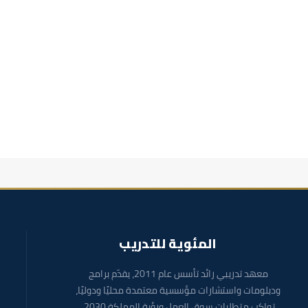
المئوية للتدريب
معهد تدريبي رائد تأسس عام 2011، يقدّم برامج
ودبلومات واستشارات مؤسسية معتمدة محليًا ودوليًا،
تواكب متطلبات سوق العمل ورؤية المملكة 2030.