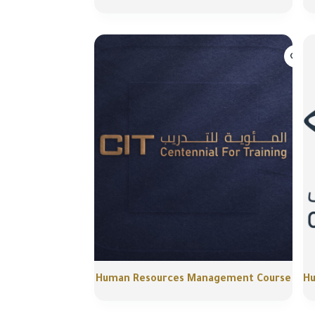
Human Resources Management Course
H