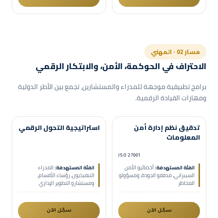
مسار 02 · المهني
الاحتراف في الحوكمة، الأمن، والابتكار الرقمي
برامج تطبيقية موجهة للمدراء والمستشارين، تجمع بين الأطر الدولية
ومهارات القيادة الرقمية.
حضوري
عن بُعد
حضوري
عن بُعد
تدقيق نظم إدارة أمن
استراتيجية التحول الرقمي
مدعومة هدف
مدعومة هدف
المعلومات
ISO 27001
الفئة المستهدفة:
أخصائيو الأمن
الفئة المستهدفة:
المدراء
السيبراني، مدققو الجودة، ومسؤولو
التنفيذيون، رؤساء الأقسام،
المخاطر
ومستشارو التطوير الإداري
سجّل الآن
سجّل الآن