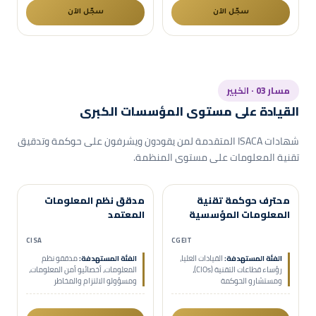
سجّل الآن
سجّل الآن
مسار 03 · الخبير
القيادة على مستوى المؤسسات الكبرى
شهادات ISACA المتقدمة لمن يقودون ويشرفون على حوكمة وتدقيق
تقنية المعلومات على مستوى المنظمة.
حضوري
عن بُعد
حضوري
عن بُعد
محترف حوكمة تقنية
مدقق نظم المعلومات
مدعومة هدف
مدعومة هدف
المعلومات المؤسسية
المعتمد
CISA
CGEIT
الفئة المستهدفة:
القيادات العليا،
الفئة المستهدفة:
مدققو نظم
رؤساء قطاعات التقنية (CIOs)،
المعلومات، أخصائيو أمن المعلومات،
ومستشارو الحوكمة
ومسؤولو الالتزام والمخاطر