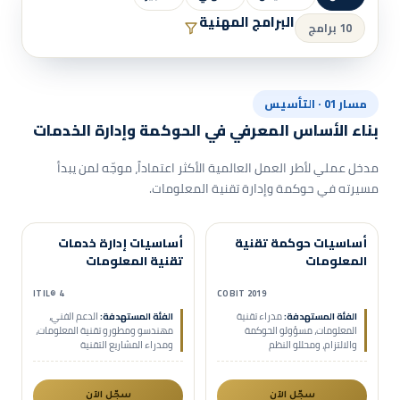
البرامج المهنية
10 برامج
مسار 01 · التأسيس
بناء الأساس المعرفي في الحوكمة وإدارة الخدمات
مدخل عملي لأطر العمل العالمية الأكثر اعتماداً، موجّه لمن يبدأ
مسيرته في حوكمة وإدارة تقنية المعلومات.
حضوري
عن بُعد
حضوري
عن بُعد
أساسيات حوكمة تقنية
أساسيات إدارة خدمات
تأسيس
مدعومة هدف
المعلومات
تقنية المعلومات
ITIL® 4
COBIT 2019
الفئة المستهدفة:
مدراء تقنية
الفئة المستهدفة:
الدعم الفني،
المعلومات، مسؤولو الحوكمة
مهندسو ومطورو تقنية المعلومات،
والالتزام، ومحللو النظم
ومدراء المشاريع التقنية
سجّل الآن
سجّل الآن