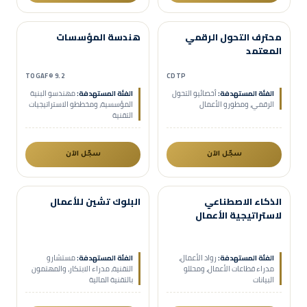
حضوري
عن بُعد
حضوري
عن بُعد
محترف التحول الرقمي
هندسة المؤسسات
مدعومة هدف
مدعومة هدف
المعتمد
TOGAF® 9.2
CDTP
الفئة المستهدفة:
أخصائيو التحول
الفئة المستهدفة:
مهندسو البنية
الرقمي، ومطورو الأعمال
المؤسسية، ومخططو الاستراتيجيات
التقنية
سجّل الآن
سجّل الآن
حضوري
عن بُعد
حضوري
عن بُعد
الذكاء الاصطناعي
البلوك تشين للأعمال
مهني
مهني
لاستراتيجية الأعمال
الفئة المستهدفة:
رواد الأعمال،
الفئة المستهدفة:
مستشارو
مدراء قطاعات الأعمال، ومحللو
التقنية، مدراء الابتكار، والمهتمون
البيانات
بالتقنية المالية